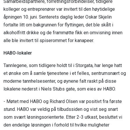
Samarbeidspartnere, forretningsforbindelser, tidligere
kolleger og entreprenører var invitert til den høytidelige
åpningen 10. juni. Senterets daglig leder Oskar Skjelin
fortalte litt om bakgrunnen for flyttingen, det ble skålt i
alkoholfritt drikke og de frammøtte fikk en omvisning innen
alle ble invitert til spiserommet for kanapeer.
HABO-lokaler
Tannlegene, som tidligere holdt til i Storgata, har lenge hatt
et ønske om å samle tjenestene i et felles, sentrumsnært og
moderne tannhelsesenter, og øynene falt raskt på disse
lokalene nederst i Niels Stubs gate, som eies av HABO.
- Møtet med HABO og Richard Olsen var positivt fra første
stund. HABO var veldig på tilbudssiden og vist seg snart
som svært løsningsorienterte. Etter 2-3 utkast, besluttet vi
den endelige løsningen i forhold til hvilke muligheter