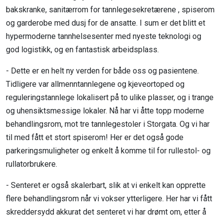
bakskranke, sanitærrom for tannlegesekretærene , spiserom
og garderobe med dusj for de ansatte. I sum er det blitt et
hypermoderne tannhelsesenter med nyeste teknologi og
god logistikk, og en fantastisk arbeidsplass.
- Dette er en helt ny verden for både oss og pasientene.
Tidligere var allmenntannlegene og kjeveortoped og
reguleringstannlege lokalisert på to ulike plasser, og i trange
og uhensiktsmessige lokaler. Nå har vi åtte topp moderne
behandlingsrom, mot tre tannlegestoler i Storgata. Og vi har
til med fått et stort spiserom! Her er det også gode
parkeringsmuligheter og enkelt å komme til for rullestol- og
rullatorbrukere.
- Senteret er også skalerbart, slik at vi enkelt kan opprette
flere behandlingsrom når vi vokser ytterligere. Her har vi fått
skreddersydd akkurat det senteret vi har drømt om, etter å